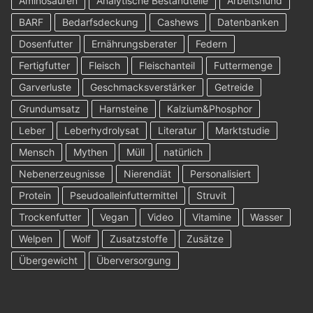
Aminosäuren
Analytische Bestandteile
Arbeitshund
BARF
Bedarfsdeckung
Cashews
Datenbanken
Dosenfutter
Ernährungsberater
Federn
Fertigfutter
Fleisch
Fleischanteil
Futtermenge
Garverluste
Geschmacksverstärker
Getreide
Grundumsatz
Harnsteine
Kalzium&Phosphor
Leber
Leberhydrolysat
Literatur
Marktstudie
Mensch
Mythen
Müll
natürlich
Nebenerzeugnisse
Nierendiät
Personalisiert
Protein
Pseudoalleinfuttermittel
Struvit
Trockenfutter
Vegan
Video
Vitamine
Wasser
Welpen
Wolf
Zusatzstoffe
Zusätze
Übergewicht
Überversorgung