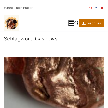
Zum
Hannes sein Futter
Inhalt
springen
Rechner
Schlagwort:
Cashews
Suchen nach: