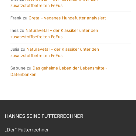
zusatzstoffbefreiten FeFus
Frank
zu
Greta – veganes Hundefutter analysiert
Ines
zu
Naturavetal – der Klassiker unter den
zusatzstoffbefreiten FeFus
Julia
zu
Naturavetal – der Klassiker unter den
zusatzstoffbefreiten FeFus
Sabune
zu
Das geheime Leben der Lebensmittel-
Datenbanken
HANNES SEINE FUTTERRECHNER
„Der“ Futterrechner