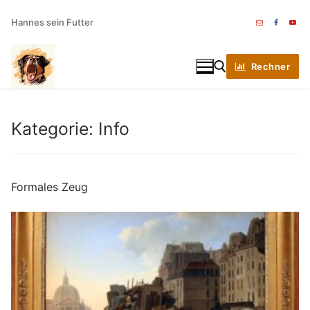
Zum
Hannes sein Futter
Inhalt
springen
Rechner
Suchen nach:
Kategorie:
Info
Formales Zeug