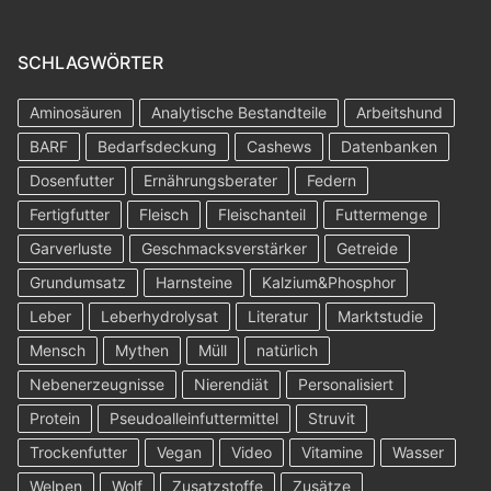
SCHLAGWÖRTER
Aminosäuren
Analytische Bestandteile
Arbeitshund
BARF
Bedarfsdeckung
Cashews
Datenbanken
Dosenfutter
Ernährungsberater
Federn
Fertigfutter
Fleisch
Fleischanteil
Futtermenge
Garverluste
Geschmacksverstärker
Getreide
Grundumsatz
Harnsteine
Kalzium&Phosphor
Leber
Leberhydrolysat
Literatur
Marktstudie
Mensch
Mythen
Müll
natürlich
Nebenerzeugnisse
Nierendiät
Personalisiert
Protein
Pseudoalleinfuttermittel
Struvit
Trockenfutter
Vegan
Video
Vitamine
Wasser
Welpen
Wolf
Zusatzstoffe
Zusätze