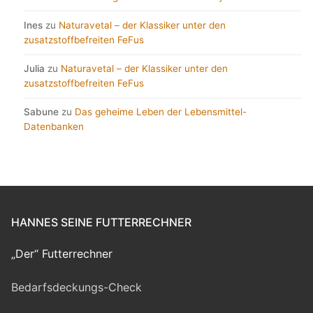
Ines
zu
Naturavetal – der Klassiker unter den
zusatzstoffbefreiten FeFus
Julia
zu
Naturavetal – der Klassiker unter den
zusatzstoffbefreiten FeFus
Sabune
zu
Das geheime Leben der Lebensmittel-
Datenbanken
HANNES SEINE FUTTERRECHNER
„Der“ Futterrechner
Bedarfsdeckungs-Check