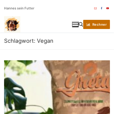
Zum
Hannes sein Futter
Inhalt
springen
Rechner
Schlagwort:
Vegan
Suchen nach: