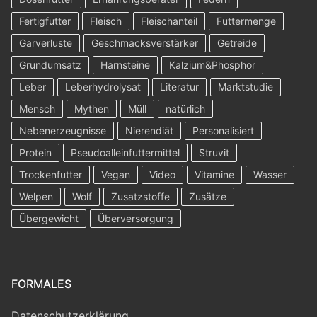
Fertigfutter
Fleisch
Fleischanteil
Futtermenge
Garverluste
Geschmacksverstärker
Getreide
Grundumsatz
Harnsteine
Kalzium&Phosphor
Leber
Leberhydrolysat
Literatur
Marktstudie
Mensch
Mythen
Müll
natürlich
Nebenerzeugnisse
Nierendiät
Personalisiert
Protein
Pseudoalleinfuttermittel
Struvit
Trockenfutter
Vegan
Video
Vitamine
Wasser
Welpen
Wolf
Zusatzstoffe
Zusätze
Übergewicht
Überversorgung
FORMALES
Datenschutzerklärung