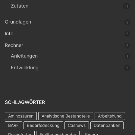
Zutaten
11
Grundlagen
9
Info
5
Rechner
8
Anleitungen
1
Entwicklung
3
SCHLAGWÖRTER
Aminosäuren
Analytische Bestandteile
Arbeitshund
BARF
Bedarfsdeckung
Cashews
Datenbanken
Dosenfutter
Ernährungsberater
Federn