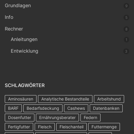
Grundlagen
9
Info
5
Rechner
8
Anleitungen
1
Entwicklung
3
SCHLAGWÖRTER
Aminosäuren
Analytische Bestandteile
Arbeitshund
BARF
Bedarfsdeckung
Cashews
Datenbanken
Dosenfutter
Ernährungsberater
Federn
Fertigfutter
Fleisch
Fleischanteil
Futtermenge