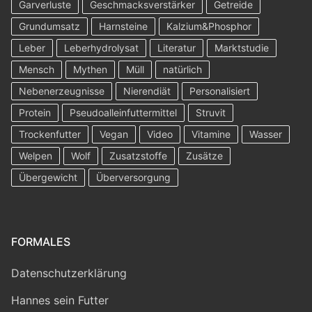
Garverluste
Geschmacksverstärker
Getreide
Grundumsatz
Harnsteine
Kalzium&Phosphor
Leber
Leberhydrolysat
Literatur
Marktstudie
Mensch
Mythen
Müll
natürlich
Nebenerzeugnisse
Nierendiät
Personalisiert
Protein
Pseudoalleinfuttermittel
Struvit
Trockenfutter
Vegan
Video
Vitamine
Wasser
Welpen
Wolf
Zusatzstoffe
Zusätze
Übergewicht
Überversorgung
FORMALES
Datenschutzerklärung
Hannes sein Futter