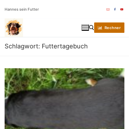
Zum
Hannes sein Futter
Inhalt
springen
Rechner
Schlagwort:
Futtertagebuch
Suchen nach: