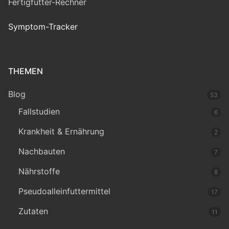
Fertigfutter-Rechner
Symptom-Tracker
THEMEN
Blog
53
Fallstudien
6
Krankheit & Ernährung
2
Nachbauten
7
Nährstoffe
8
Pseudoalleinfuttermittel
17
Zutaten
11