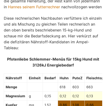
die gesamte Herleitung, der Rest kann von jedermann
in
Hannes seinem Futterrechner
nachvollzogen werden
Diese rechnerischen Nachbauten verfüttere ich einzeln
und als Mischung zu gleichen Teilen rechnerisch an
den oben bereits beschriebenen 15-kg-Hund und
schaue mir die Bedarfsdeckung an. Hier verkürzt auf
die defizitären Nährstoff-Kandidaten im Ampel-
Tableau:
Pfotenliebe Schlemmer-Menüs für 15kg Hund mit
3126kJ Energiebedarf
Nährstoff
Einheit
Bedarf
Huhn
PuteZ
Fleischtopf
Menge
618
603
663
Magnesium
g
0,15
0,12
0,12
0,13
Kupfer
mg
1,52
0,86
1,08
0,66