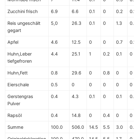
Zucchini frisch
6.9
6.6
0.1
0
0.2
0.1
Reis ungeschält
5,0
26.3
0.1
0
1.3
0.0
gegart
Apfel
4.6
12.5
0
0
0.7
0.1
Huhn,Leber
4.4
25.1
1
0.2
0.1
0
tiefgefroren
Huhn,Fett
0.8
29.6
0
0.8
0
0
Eierschale
0.5
0
0
0
0
0
Gerstengras
0.4
4.3
0.1
0
0.1
0.2
Pulver
Rapsöl
0.4
14.8
0
0.4
0
0
Summe
100.0
506.0
14.5
5.5
3.0
0.6
Originaldeklaration
100.0
470.0
14.5
5.5
1.7
0.3