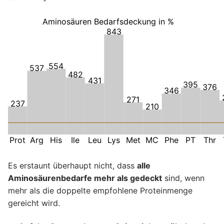
Aminosäuren Bedarfsdeckung in %
843
554
537
482
431
395
376
346
271
237
210
Prot
Arg
His
Ile
Leu
Lys
Met
MC
Phe
PT
Thr
Es erstaunt überhaupt nicht, dass
alle
Aminosäurenbedarfe mehr als gedeckt
sind, wenn
mehr als die doppelte empfohlene Proteinmenge
gereicht wird.