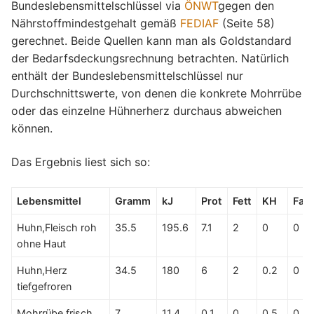
Bundeslebensmittelschlüssel via
ÖNWT
gegen den
Nährstoffmindestgehalt gemäß
FEDIAF
(Seite 58)
gerechnet. Beide Quellen kann man als Goldstandard
der Bedarfsdeckungsrechnung betrachten. Natürlich
enthält der Bundeslebensmittelschlüssel nur
Durchschnittswerte, von denen die konkrete Mohrrübe
oder das einzelne Hühnerherz durchaus abweichen
können.
Das Ergebnis liest sich so:
Lebensmittel
Gramm
kJ
Prot
Fett
KH
Fas
Huhn,Fleisch roh
35.5
195.6
7.1
2
0
0
ohne Haut
Huhn,Herz
34.5
180
6
2
0.2
0
tiefgefroren
Mohrrübe frisch
7
11.4
0.1
0
0.5
0.2