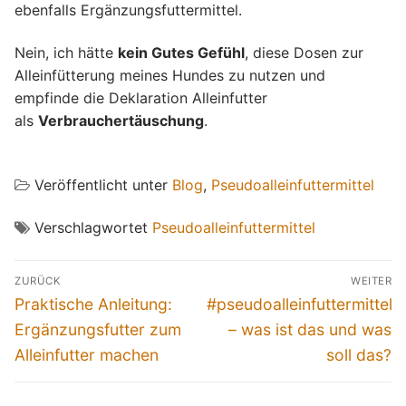
ebenfalls Ergänzungsfuttermittel.
Nein, ich hätte
kein Gutes Gefühl
, diese Dosen zur
Alleinfütterung meines Hundes zu nutzen und
empfinde die Deklaration Alleinfutter
als
Verbrauchertäuschung
.
Veröffentlicht unter
Blog
,
Pseudoalleinfuttermittel
Verschlagwortet
Pseudoalleinfuttermittel
Beitragsnavigation
ZURÜCK
WEITER
Vorheriger
Nächster
Praktische Anleitung:
#pseudoalleinfuttermittel
Beitrag:
Beitrag:
Ergänzungsfutter zum
– was ist das und was
Alleinfutter machen
soll das?