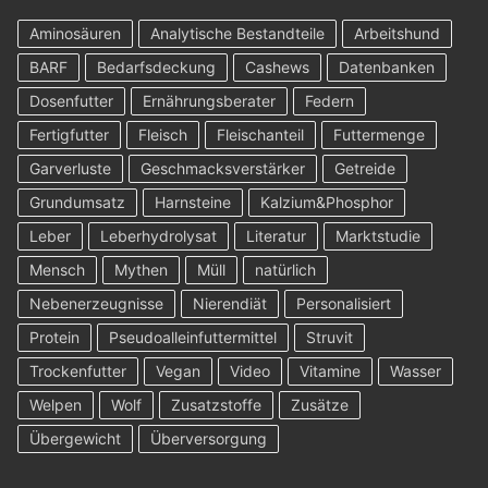
Aminosäuren
Analytische Bestandteile
Arbeitshund
BARF
Bedarfsdeckung
Cashews
Datenbanken
Dosenfutter
Ernährungsberater
Federn
Fertigfutter
Fleisch
Fleischanteil
Futtermenge
Garverluste
Geschmacksverstärker
Getreide
Grundumsatz
Harnsteine
Kalzium&Phosphor
Leber
Leberhydrolysat
Literatur
Marktstudie
Mensch
Mythen
Müll
natürlich
Nebenerzeugnisse
Nierendiät
Personalisiert
Protein
Pseudoalleinfuttermittel
Struvit
Trockenfutter
Vegan
Video
Vitamine
Wasser
Welpen
Wolf
Zusatzstoffe
Zusätze
Übergewicht
Überversorgung