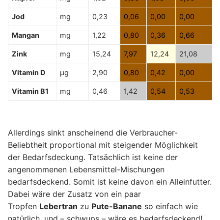
Jod
mg
0,23
0,06
0,00
0,00
Mangan
mg
1,22
0,80
0,36
0,66
Zink
mg
15,24
7,97
12,24
21,08
Vitamin D
µg
2,90
0,80
0,42
0,00
Vitamin B1
mg
0,46
1,42
0,54
0,53
Allerdings sinkt anscheinend die Verbraucher-
Beliebtheit proportional mit steigender Möglichkeit
der Bedarfsdeckung. Tatsächlich ist keine der
angenommenen Lebensmittel-Mischungen
bedarfsdeckend. Somit ist keine davon ein Alleinfutter.
Dabei wäre der Zusatz von ein paar
Tropfen
Lebertran
zu
Pute-Banane
so einfach wie
natürlich, und – schwups – wäre es bedarfsdeckend!