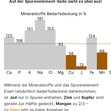
Auf der Spurenelement-Seite sieht es übel aus!
Mineralstoffe Bedarfsdeckung in %
191
153
151
125
124
106
93
66
56
13
Ca
P
K
Na
Cl
Mg
Cu
J
Fe
Mn
Während die Mineralstoffe und das Spurenelement
Eisen tatsächlich bedarfsdeckend daherkommen,
ist
Jod
nur in Spuren enthalten,
Zink
und
Kupfer
sind
gerade zur Hälfte gedeckt,
Mangan
zu 2/3 –
zu
Selen
gibt es keine Angaben im