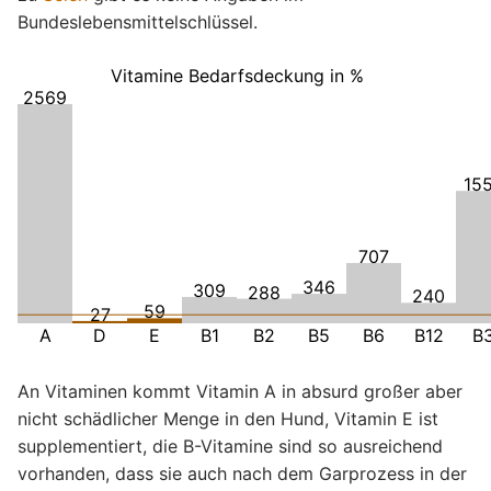
Bundeslebensmittelschlüssel.
Vitamine Bedarfsdeckung in %
2569
15
707
346
309
288
240
59
27
A
D
E
B1
B2
B5
B6
B12
B
An Vitaminen kommt Vitamin A in absurd großer aber
nicht schädlicher Menge in den Hund, Vitamin E ist
supplementiert, die B-Vitamine sind so ausreichend
vorhanden, dass sie auch nach dem Garprozess in der