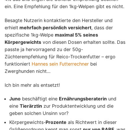
ein. Eine Empfehlung für den 1kg-Welpen gibt es nicht.
Besagte Nutzerin kontaktierte den Hersteller und
erhielt
mehrfach persönlich versichert
, dass der
spezifische 1kg-Welpe
maximal 5% seines
Körpergewichts
von diesen Dosen erhalten sollte. Das
passte ja hervorragend zu der 50g-
Züchterempfehlung für Reico-Trockenfutter – ergo
funktioniert
Hannes sein Futterrechner
bei
Zwerghunden nicht…
Ich bin mehr als entsetzt!
Juno
beschäftigt eine
Ernährungsberaterin
und
eine
Tierärztin
zur Produktentwicklung und die
geben solchen Unsinn vor?
Körpergewichts-
Prozente
als Richtwert in dieser
Größenordnung kennt man sonst
nur von BARF
, was