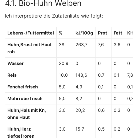
4.1. Bio-Huhn Welpen
Ich interpretiere die Zutatenliste wie folgt:
Lebens-/Futtermittel
%
kJ
/
100g
Prot
Fett
KH
Huhn,Brust mit Haut
38
263,7
7,6
3,6
0
roh
Wasser
20,9
0
0
0
0
Reis
10,0
148,6
0,7
0,1
7,8
Fenchel frisch
5,0
4,9
0,1
0
0,1
Mohrrübe frisch
5,0
8,2
0
0
0,3
Huhn,Hals mit Kn,
3,0
20,2
0,6
0,3
0
ohne Haut
Huhn,Herz
3,0
15,7
0,5
0,2
0
tiefgefroren