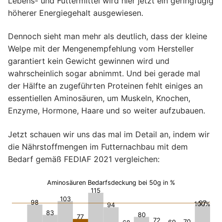
Lebens- und Futtermittel wird hier jetzt ein geringfügig
höherer Energiegehalt ausgewiesen.
Dennoch sieht man mehr als deutlich, dass der kleine
Welpe mit der Mengenempfehlung vom Hersteller
garantiert kein Gewicht gewinnen wird und
wahrscheinlich sogar abnimmt. Und bei gerade mal
der Hälfte an zugeführten Proteinen fehlt einiges an
essentiellen Aminosäuren, um Muskeln, Knochen,
Enzyme, Hormone, Haare und so weiter aufzubauen.
Jetzt schauen wir uns das mal im Detail an, indem wir
die Nährstoffmengen im Futternachbau mit dem
Bedarf gemäß FEDIAF 2021 vergleichen:
Aminosäuren Bedarfsdeckung bei 50g in %
115
103
98
97
100%
94
83
80
77
72
70