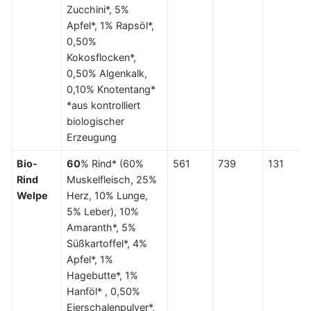
Zucchini*, 5%
Apfel*, 1% Rapsöl*,
0,50%
Kokosflocken*,
0,50% Algenkalk,
0,10% Knotentang*
*aus kontrolliert
biologischer
Erzeugung
Bio-
60
% Rind* (60%
561
739
131
Rind
Muskelfleisch, 25%
Welpe
Herz, 10% Lunge,
5% Leber), 10%
Amaranth*, 5%
Süßkartoffel*, 4%
Apfel*, 1%
Hagebutte*, 1%
Hanföl* , 0,50%
Eierschalenpulver*,