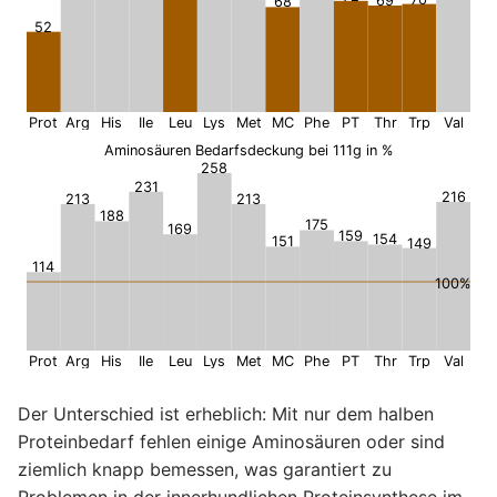
69
68
52
Prot
Arg
His
Ile
Leu
Lys
Met
MC
Phe
PT
Thr
Trp
Val
Aminosäuren Bedarfsdeckung bei 111g in %
258
231
216
213
213
188
175
169
159
154
151
149
114
100%
Prot
Arg
His
Ile
Leu
Lys
Met
MC
Phe
PT
Thr
Trp
Val
Der Unterschied ist erheblich: Mit nur dem halben
Proteinbedarf fehlen einige Aminosäuren oder sind
ziemlich knapp bemessen, was garantiert zu