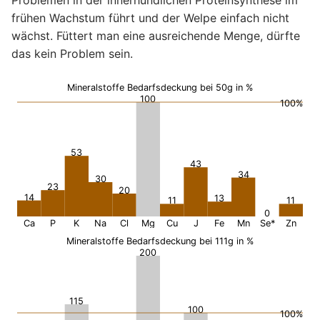
Problemen in der innerhundlichen Proteinsynthese im
frühen Wachstum führt und der Welpe einfach nicht
wächst. Füttert man eine ausreichende Menge, dürfte
das kein Problem sein.
Mineralstoffe Bedarfsdeckung bei 50g in %
100
100%
53
43
34
30
23
20
14
13
11
11
0
Ca
P
K
Na
Cl
Mg
Cu
J
Fe
Mn
Se*
Zn
Mineralstoffe Bedarfsdeckung bei 111g in %
200
115
100
100%