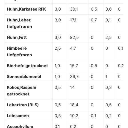
Huhn,Karkasse RFK
3,0
30,1
0,5
0,6
0
Huhn,Leber,
3,0
17,1
0,7
0,1
0
tiefgefroren
Huhn,Fett
3,0
92,5
0
2,5
0
Himbeere
2,5
4,7
0
0
0,1
tiefgefroren
Bierhefe getrocknet
1,0
15,7
0,5
0
0,3
Sonnenblumenöl
1,0
36,7
0
1
0
Kokos,Raspeln
0,5
14
0
0,3
0
getrocknet
Lebertran (BLS)
0,5
18,4
0
0,5
0
Leinsamen
0,5
10,2
0,1
0,2
0
Ascophyllum
0,1
0,2
0
0
0