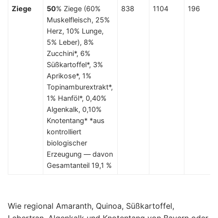
Ziege
50
% Ziege (60%
838
1104
196
Muskelfleisch, 25%
Herz, 10% Lunge,
5% Leber), 8%
Zucchini*, 6%
Süßkartoffel*, 3%
Aprikose*, 1%
Topinamburextrakt*,
1% Hanföl*, 0,40%
Algenkalk, 0,10%
Knotentang* *aus
kontrolliert
biologischer
Erzeugung — davon
Gesamtanteil 19,1 %
Wie regional Amaranth, Quinoa, Süßkartoffel,