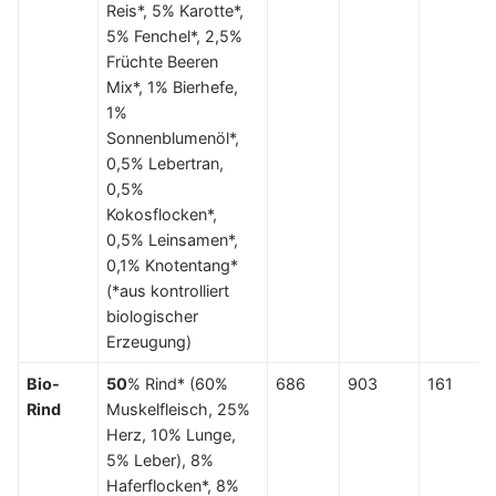
Reis*, 5% Karotte*,
5% Fenchel*, 2,5%
Früchte Beeren
Mix*, 1% Bierhefe,
1%
Sonnenblumenöl*,
0,5% Lebertran,
0,5%
Kokosflocken*,
0,5% Leinsamen*,
0,1% Knotentang*
(*aus kontrolliert
biologischer
Erzeugung)
Bio-
50
% Rind* (60%
686
903
161
Rind
Muskelfleisch, 25%
Herz, 10% Lunge,
5% Leber), 8%
Haferflocken*, 8%