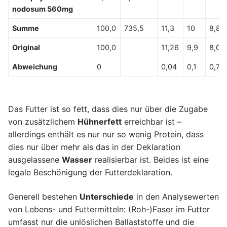
nodosum 560mg
Summe
100,0
735,5
11,3
10
8,8
Original
100,0
11,26
9,9
8,04
Abweichung
0
0,04
0,1
0,76
Das Futter ist so fett, dass dies nur über die Zugabe
von zusätzlichem
Hühnerfett
erreichbar ist –
allerdings enthält es nur nur so wenig Protein, dass
dies nur über mehr als das in der Deklaration
ausgelassene
Wasser
realisierbar ist. Beides ist eine
legale Beschönigung der Futterdeklaration.
Generell bestehen
Unterschiede
in den Analysewerten
von Lebens- und Futtermitteln: (Roh-)Faser im Futter
umfasst nur die unlöslichen Ballaststoffe und die