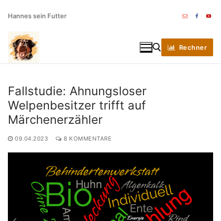
Zum
Hannes sein Futter
Inhalt
springen
Rechner
Fallstudie: Ahnungsloser
Suchen nach:
Welpenbesitzer trifft auf
Märchenerzähler
09.04.2023
8 KOMMENTARE