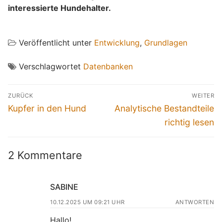
interessierte Hundehalter.
Veröffentlicht unter
Entwicklung
,
Grundlagen
Verschlagwortet
Datenbanken
Beitragsnavigation
ZURÜCK
WEITER
Vorheriger
Nächster
Kupfer in den Hund
Analytische Bestandteile
Beitrag:
Beitrag:
richtig lesen
2 Kommentare
SABINE
10.12.2025 UM 09:21 UHR
ANTWORTEN
Hallo!