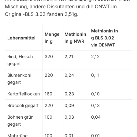
Mischung, andere Diskutanten und die ÖNWT im
Original-BLS 3.02 fanden 2,51g.
Methionin in
Menge
Methionin
Lebensmittel
g BLS 3.02
in g
in g NWR
via OENWT
Rind, Fleisch
320
2,21
2,12
gegart
Blumenkohl
220
0,24
0,11
gegart
Kartoffelflocken
160
0,23
0,10
Broccoli gegart
220
0,09
0,13
Bohnen grün
100
0,03
0,04
gegart
Mohrrübe
100
0,01
0,01