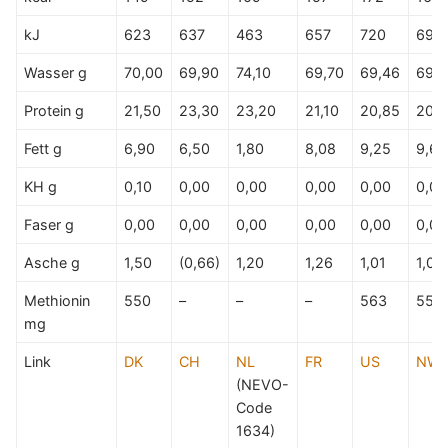
kJ
623
637
463
657
720
695
Wasser g
70,00
69,90
74,10
69,70
69,46
69,
Protein g
21,50
23,30
23,20
21,10
20,85
20,
Fett g
6,90
6,50
1,80
8,08
9,25
9,60
KH g
0,10
0,00
0,00
0,00
0,00
0,00
Faser g
0,00
0,00
0,00
0,00
0,00
0,00
Asche g
1,50
(0,66)
1,20
1,26
1,01
1,00
Methionin
550
–
–
–
563
555
mg
Link
DK
CH
NL
FR
US
NW
(NEVO-
Code
1634)