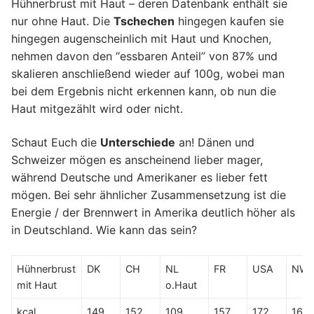
Hühnerbrust mit Haut – deren Datenbank enthält sie
nur ohne Haut. Die
Tschechen
hingegen kaufen sie
hingegen augenscheinlich mit Haut und Knochen,
nehmen davon den “essbaren Anteil” von 87% und
skalieren anschließend wieder auf 100g, wobei man
bei dem Ergebnis nicht erkennen kann, ob nun die
Haut mitgezählt wird oder nicht.
Schaut Euch die
Unterschiede
an! Dänen und
Schweizer mögen es anscheinend lieber mager,
während Deutsche und Amerikaner es lieber fett
mögen. Bei sehr ähnlicher Zusammensetzung ist die
Energie / der Brennwert in Amerika deutlich höher als
in Deutschland. Wie kann das sein?
Hühnerbrust
DK
CH
NL
FR
USA
NW
mit Haut
o.Haut
kcal
149
152
109
157
172
166